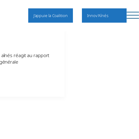
J'appuie la Coalition
Innov'Aînés
s aînés réagit au rapport
e générale