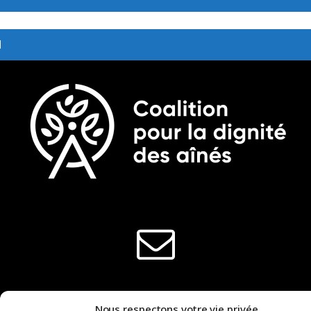
l
Tous droits réservés © 2026 Coalition
pour la dignité des aînés
Nous respectons votre vie privée.