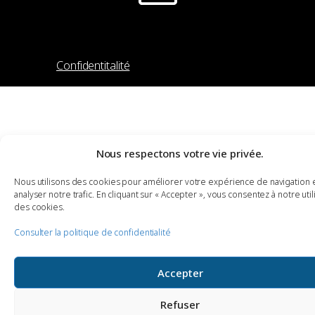
Tous droits réservés © 2026 Coalition
pour la dignité des aînés
Confidentitalité
Nous respectons votre vie privée.
Nous utilisons des cookies pour améliorer votre expérience de navigation 
analyser notre trafic. En cliquant sur « Accepter », vous consentez à notre util
des cookies.
Consulter la politique de confidentialité
Accepter
Refuser